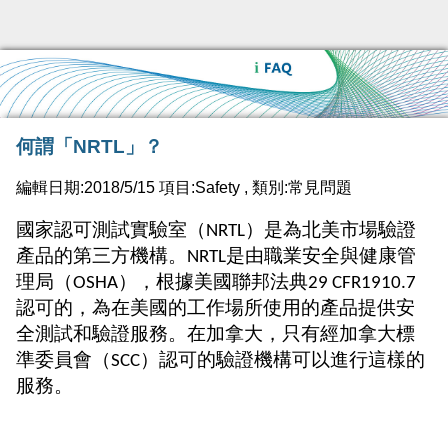
何謂「NRTL」？
編輯日期:2018/5/15 項目:Safety , 類別:常見問題
國家認可測試實驗室（
）是為北美市場驗證
NRTL
產品的第三方機構。
是由職業安全與健康管
NRTL
理局（
），根據美國聯邦法典
OSHA
29 CFR1910.7
認可的，為在美國的工作場所使用的產品提供安
全測試和驗證服務。在加拿大，只有經加拿大標
準委員會（
）認可的驗證機構可以進行這樣的
SCC
服務。