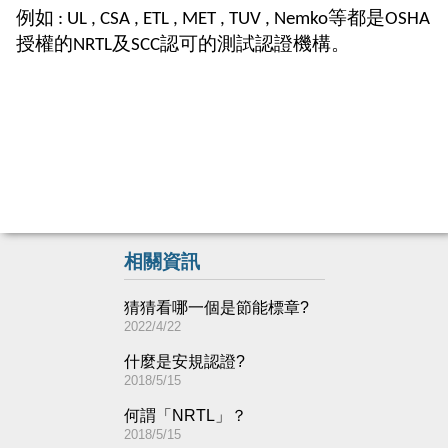
例如
等都是
: UL , CSA , ETL , MET , TUV , Nemko
OSHA
授權的
及
認可的測試認證機構。
NRTL
SCC
相關資訊
猜猜看哪一個是節能標章?
2022/4/22
什麼是安規認證?
2018/5/15
何謂「NRTL」？
2018/5/15