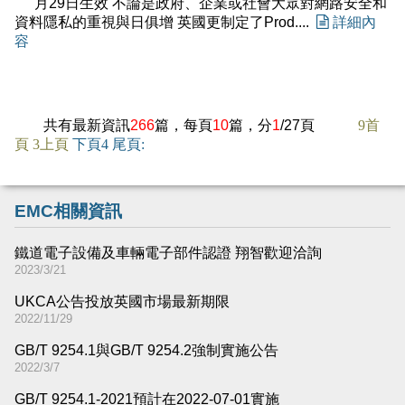
月29日生效 不論是政府、企業或社會大眾對網路安全和
資料隱私的重視與日俱增 英國更制定了Prod....

詳細內
容
共有最新資訊
266
篇，每頁
10
篇，分
1
/27頁
9
首
頁
3
上頁
下頁
4
尾頁
:
EMC相關資訊
鐵道電子設備及車輛電子部件認證 翔智歡迎洽詢
2023/3/21
UKCA公告投放英國市場最新期限
2022/11/29
GB/T 9254.1與GB/T 9254.2強制實施公告
2022/3/7
GB/T 9254.1-2021預計在2022-07-01實施