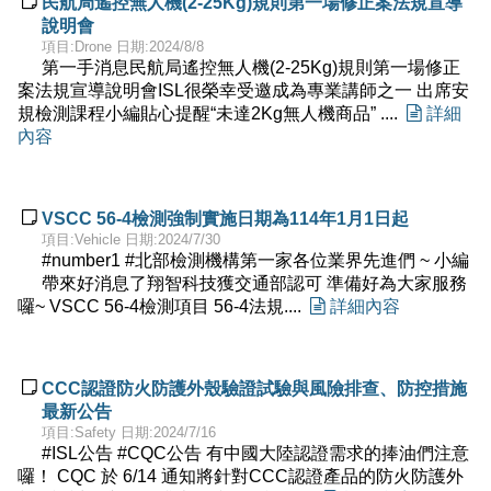

民航局遙控無人機(2-25Kg)規則第一場修正案法規宣導
說明會
項目:Drone 日期:2024/8/8
第一手消息民航局遙控無人機(2-25Kg)規則第一場修正
案法規宣導說明會ISL很榮幸受邀成為專業講師之一 出席安
規檢測課程小編貼心提醒“未達2Kg無人機商品” ....

詳細
內容

VSCC 56-4檢測強制實施日期為114年1月1日起
項目:Vehicle 日期:2024/7/30
#number1 #北部檢測機構第一家各位業界先進們 ~ 小編
帶來好消息了翔智科技獲交通部認可 準備好為大家服務
囉~ VSCC 56-4檢測項目 56-4法規....

詳細內容

CCC認證防火防護外殼驗證試驗與風險排查、防控措施
最新公告
項目:Safety 日期:2024/7/16
#ISL公告 #CQC公告 ​​有中國大陸認證需求的捧油們注意
囉！ ​CQC 於 6/14 通知將針對CCC認證產品的防火防護外