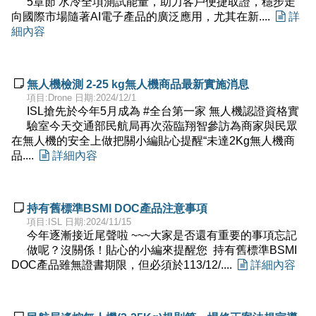
5章節 水冷全項測試能量，助力客戶便捷取證，穩步走
向國際市場隨著AI電子產品的廣泛應用，尤其在新....

詳
細內容

無人機檢測 2-25 kg無人機商品最新實施消息
項目:Drone 日期:2024/12/1
ISL搶先於今年5月成為 #全台第一家 無人機認證資格實
驗室今天交通部民航局再次蒞臨翔智參訪為商家與民眾
在無人機的安全上做把關小編貼心提醒“未達2Kg無人機商
品....

詳細內容

持有舊標準BSMI DOC產品注意事項
項目:ISL 日期:2024/11/15
今年逐漸接近尾聲啦​ ~~~大家是否還有重要的事項忘記
做呢​？沒關係！貼心的小編來提醒您 ​ 持有舊標準BSMI
DOC產品雖無證書期限，但必須於113/12/....

詳細內容