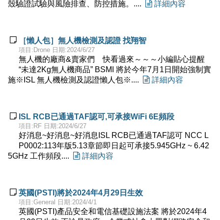
殼驗證試驗與風險排查、防控措施。....

詳細內容

［懶人包］無人機檢測及認證 找翔智
項目:Drone 日期:2024/6/27
無人機的廠商&賣家們 快看過來～～～​小編貼心提醒​
“未達2Kg無人機商品” BSMI 將於今年7月1日開始強制實
施​※ISL 無人機檢測及認證懶人包※....

詳細內容

ISL RCB已通過TAF認可,可承接WiFi 6E頻段
項目:RF 日期:2024/6/27
好消息~好消息~好消息ISL RCB已通過TAF認可 NCC L
P0002:113年版5.13章節​即日起可承接5.945GHz ~ 6.42
5GHz 工作頻段....

詳細內容

英國(PSTI)將於2024年4月29日生效
項目:General 日期:2024/4/1
英國(PSTI)產品安全和電信基礎設施法案 將於2024年4