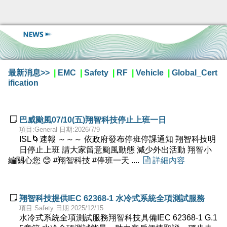
最新消息>>
|
EMC
|
Safety
|
RF
|
Vehicle
|
Global_Cert
ification

巴威颱風07/10(五)翔智科技停止上班一日
項目:General 日期:2026/7/9
ISL🌀速報 ～～～ 依政府發布停班停課通知 翔智科技明
日停止上班 請大家留意颱風動態 減少外出活動 翔智小
編關心您 😊 #翔智科技 #停班一天 ....

詳細內容

翔智科技提供IEC 62368-1 水冷式系統全項測試服務
項目:Safety 日期:2025/12/15
水冷式系統全項測試服務翔智科技具備IEC 62368-1 G.1