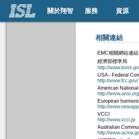
關於翔智
服務
資源
相關連結
EMC相關網站連結
經濟部標準局
http://www.bsmi.go
USA - Federal Co
http://www.fcc.gov/
American National 
http://www.ansi.org
European harmoniz
http://www.newapp
VCCI
http://www.vcci.jp
Australian Commun
http://www.acma.g