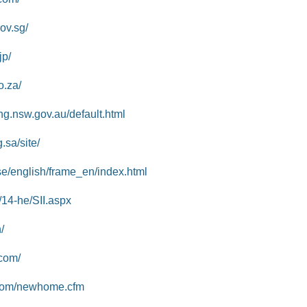
ov.sg/
jp/
o.za/
ing.nsw.gov.au/default.html
.sa/site/
e/english/frame_en/index.html
l/14-he/SII.aspx
/
.com/
.com/newhome.cfm