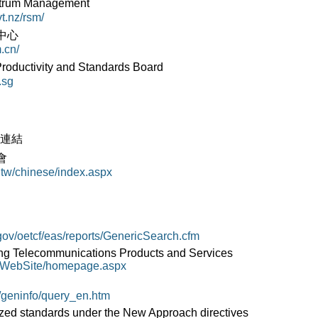
rum Management
t.nz/rsm/
中心
.cn/
ductivity and Standards Board
.sg
站連結
會
.tw/chinese/index.aspx
cc.gov/oetcf/eas/reports/GenericSearch.cfm
ing Telecommunications Products and Services
rg/WebSite/homepage.aspx
t/geninfo/query_en.htm
ed standards under the New Approach directives