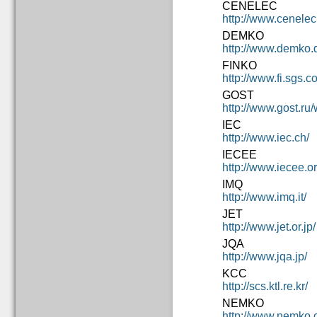
CENELEC
http://www.cenel
DEMKO
http://www.demko.d
FINKO
http://www.fi.sgs.co
GOST
http://www.gost.ru/
IEC
http://www.iec.ch/
IECEE
http://www.iecee.or
IMQ
http://www.imq.it/
JET
http://www.jet.or.jp/
JQA
http://www.jqa.jp/
KCC
http://scs.ktl.re.kr/
NEMKO
http://www.nemko.