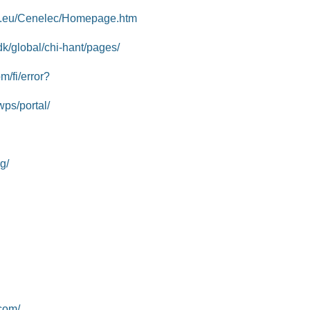
ec.eu/Cenelec/Homepage.htm
k/global/chi-hant/pages/
m/fi/error?
wps/portal/
g/
com/