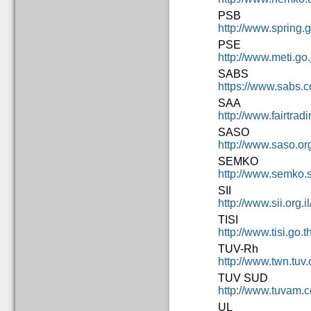
PSB
http://www.spring.g
PSE
http://www.meti.go.
SABS
https://www.sabs.c
SAA
http://www.fairtrad
SASO
http://www.saso.org
SEMKO
http://www.semko.s
SII
http://www.sii.org.i
TISI
http://www.tisi.go.th
TUV-Rh
http://www.twn.tuv
TUV SUD
http://www.tuvam
UL