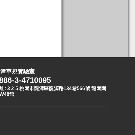
龍潭車規實驗室
886-3-4710095
址: 3 2 5 桃園市龍潭區龍源路134巷566號 龍園園
W48館