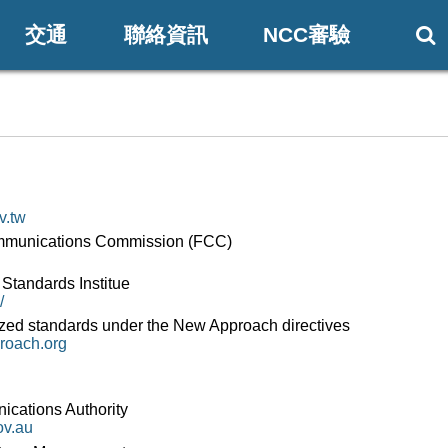
交通
聯絡資訊
NCC審驗

v.tw
mmunications Commission (FCC)
Standards Institue
/
ed standards under the New Approach directives
roach.org
ications Authority
ov.au