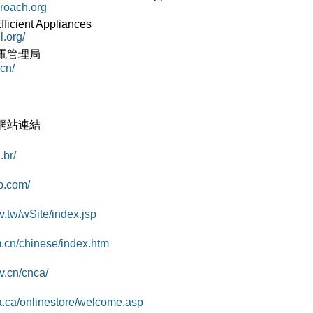
roach.org
fficient Appliances
l.org/
電管理局
.cn/
關網站連結
.br/
p.com/
v.tw/wSite/index.jsp
.cn/chinese/index.htm
v.cn/cnca/
a.ca/onlinestore/welcome.asp