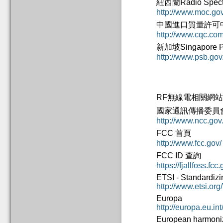
紐西蘭Radio Spect
http://www.moc.gov
中國進口質量許可
http://www.cqc.com
新加坡Singapore Pro
http://www.psb.gov
RF無線電相關網
國家通訊傳播委員
http://www.ncc.gov
FCC 首頁
http://www.fcc.gov/
FCC ID 查詢
https://fjallfoss.f
ETSI - Standardiz
http://www.etsi.o
Europa
http://europa.eu.in
European harmoniz