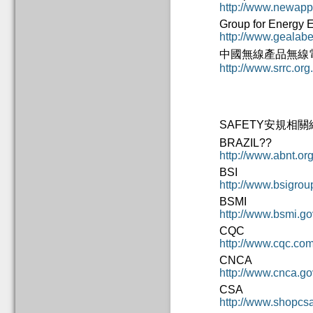
http://www.newapp
Group for Energy E
http://www.gealabe
中國無線產品無線
http://www.srrc.org
SAFETY安規相
BRAZIL??
http://www.abnt.org
BSI
http://www.bsigrou
BSMI
http://www.bsmi.go
CQC
http://www.cqc.com
CNCA
http://www.cnca.go
CSA
http://www.shopcs