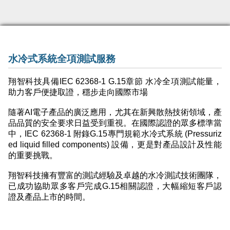
水冷式系統全項測試服務
翔智科技具備IEC 62368-1 G.15章節 水冷全項測試能量，
助力客戶便捷取證，穩步走向國際市場
隨著AI電子產品的廣泛應用，尤其在新興散熱技術領域，產
品品質的安全要求日益受到重視。在國際認證的眾多標準當
中，IEC 62368-1 附錄G.15專門規範水冷式系統 (Pressuriz
ed liquid filled components) 設備，更是對產品設計及性能
的重要挑戰。
翔智科技擁有豐富的測試經驗及卓越的水冷測試技術團隊，
已成功協助眾多客戶完成G.15相關認證，大幅縮短客戶認
證及產品上市的時間。