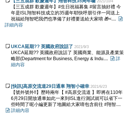

【三五成群 歡慶週年】翔智科技35周年囉
2021/10/4
【三五成群 歡慶週年】#生日祝福募集 #留言抽好禮 今
年是ISL翔智科技成立的35週年耶快呼朋引伴一同送上
祝福給翔智吧我們也準備了好禮要送給大家唷 🎁<....

詳細內容

UKCA延期?? 英國政府說話了
2021/9/3
UKCA延期?? 英國政府說話了 英國商業、能源及產業策
略部(Department for Business, Energy & Indu....

詳
細內容

[快訊]高原交流道29日通車 翔智小確幸
2021/6/23
【號外號外!!】歷時兩年【 #高原交流道 】即將在110年
6月29日開放通車如此一來到ISL進行測試就可以省下一
些時間了呢小編更新了地圖給大家唷包含前往 #翔智....

詳細內容