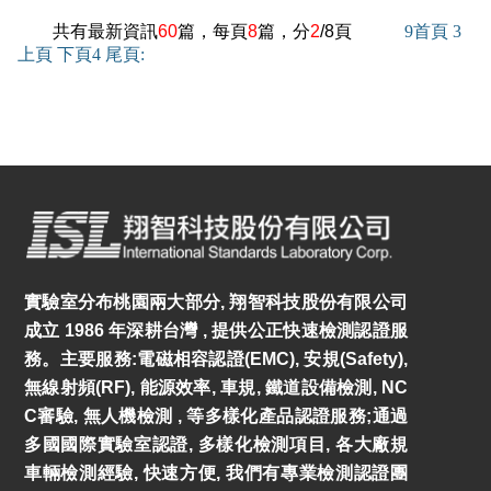
共有最新資訊
60
篇，每頁
8
篇，分
2
/8頁
9
首頁
3
上頁
下頁
4
尾頁
:
實驗室分布桃園兩大部分, 翔智科技股份有限公司
成立 1986 年深耕台灣 , 提供公正快速檢測認證服
務。主要服務:電磁相容認證(EMC), 安規(Safety),
無線射頻(RF), 能源效率, 車規, 鐵道設備檢測, NC
C審驗, 無人機檢測 , 等多樣化產品認證服務;通過
多國國際實驗室認證, 多樣化檢測項目, 各大廠規
車輛檢測經驗, 快速方便, 我們有專業檢測認證團