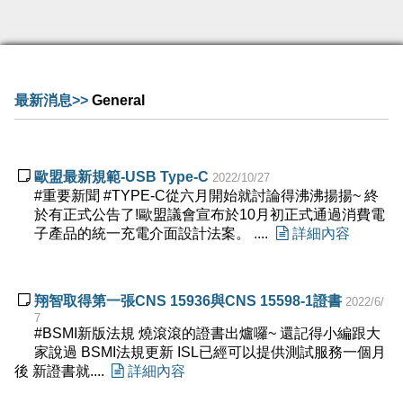
最新消息>>
General

歐盟最新規範-USB Type-C
2022/10/27
#重要新聞 #TYPE-C​ 從六月開始就討論得沸沸揚揚~ 終
於有正式公告了!歐盟議會宣布於10月初正式通過消費電
子產品的統一充電介面設計法案。 ....

詳細內容

翔智取得第一張CNS 15936與CNS 15598-1證書
2022/6/
7
#BSMI新版法規 燒滾滾的證書出爐囉~ 還記得小編跟大
家說過 BSMI法規更新 ISL已經可以提供測試服務一個月
後 新證書就....

詳細內容