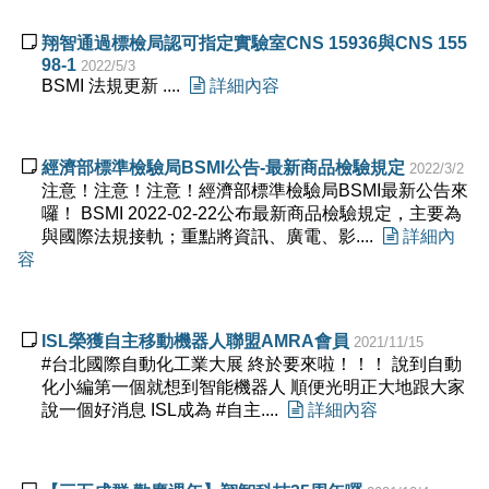

翔智通過標檢局認可指定實驗室CNS 15936與CNS 155
98-1
2022/5/3
BSMI 法規更新 ....

詳細內容

經濟部標準檢驗局BSMI公告-最新商品檢驗規定
2022/3/2
注意！注意！注意！經濟部標準檢驗局BSMI最新公告來
囉！ BSMI 2022-02-22公布最新商品檢驗規定，主要為
與國際法規接軌；重點將資訊、廣電、影....

詳細內
容

ISL榮獲自主移動機器人聯盟AMRA會員
2021/11/15
#台北國際自動化工業大展 終於要來啦！！！ 說到自動
化小編第一個就想到智能機器人 順便光明正大地跟大家
說一個好消息 ISL成為 #自主....

詳細內容