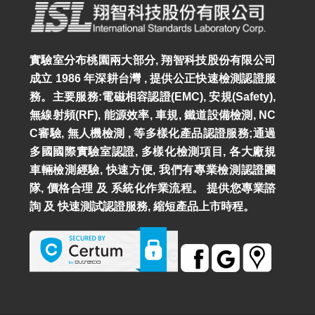
實驗室分布桃園兩大部分, 翔智科技股份有限公司
成立 1986 年深耕台灣 , 提供公正快速檢測認證服
務。主要服務:電磁相容認證(EMC), 安規(Safety),
無線射頻(RF), 能源效率, 車規, 鐵道設備檢測, NC
C審驗, 無人機檢測 , 等多樣化產品認證服務;通過
多國國際實驗室認證, 多樣化檢測項目, 各大廠規
車輛檢測經驗, 快速方便, 我們有專業檢測認證團
隊, 價格合理 及 系統化作業流程。 提供您專業諮
詢 及 快速測試認證服務, 縮短產品上市時程。