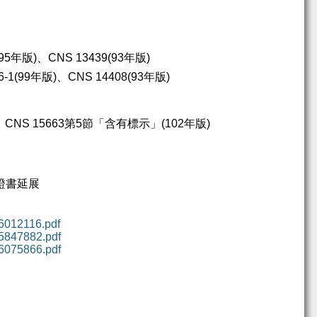
。
95
年版
)
、
CNS 13439(93
年版
)
-1(99
年版
)
、
CNS 14408(93
年版
)
、
CNS 15663
第
5
節「含有標示」
(102
年版
)
證書延展
86012116.pdf
85847882.pdf
86075866.pdf