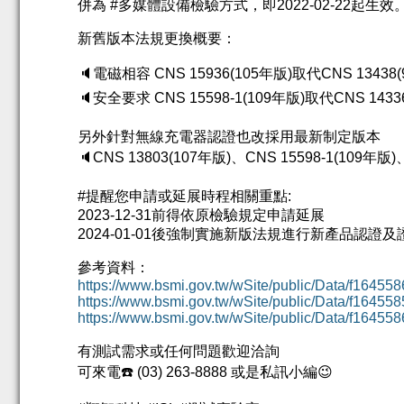
併為
#
多媒體設備檢驗方式，即
2022-02-22
起生效
新舊版本法規更換概要：
🔈
電磁相容
CNS 15936(105
年版
)
取代
CNS 13438(
🔈
安全要求
CNS 15598-1(109
年版
)
取代
CNS 14336
另外針對無線充電器認證也改採用最新制定版本
🔈
CNS 13803(107
年版
)
、
CNS 15598-1(109
年版
)
#
提醒您申請或延展時程相關重點
:
2023-12-31
前得依原檢驗規定申請延展
2024-01-01
後強制實施新版法規進行新產品認證及
參考資料：
https://www.bsmi.gov.tw/wSite/public/Data/f16455
https://www.bsmi.gov.tw/wSite/public/Data/f16455
https://www.bsmi.gov.tw/wSite/public/Data/f16455
有測試需求或任何問題歡迎洽詢
可來電
☎
️ (03) 263-8888
或是私訊小編
😉