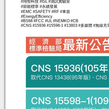
#
翔智科技
#ISL #
測試實驗室
#
節能標章
#
永續發展
#EMC #SAFETY #RF #
車規
#EnergyEfficiency
#BSMI #FCC #UL #NEMKO #CB
#CNS #15936 #15598-1 #13803 #
多媒體
#
無線充