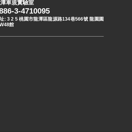
龍潭車規實驗室
886-3-4710095
址: 3 2 5 桃園市龍潭區龍源路134巷566號 龍園園
W48館