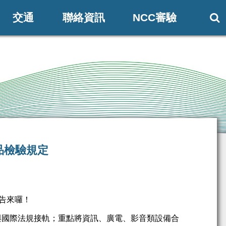
交通
聯絡資訊
NCC審驗

品檢驗規定
告來囉！
與國際法規接軌；重點將資訊、廣電、影音類設備合