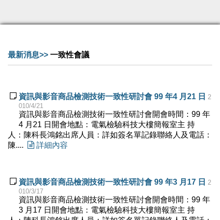
最新消息>>
一致性會議

資訊與影音商品檢測技術一致性研討會 99 年4 月21 日
2
010/4/21
資訊與影音商品檢測技術一致性研討會開會時間：99 年
4 月21 日開會地點：電氣檢驗科技大樓簡報室主 持
人：陳科長鴻銘出席人員：詳如簽名單記錄聯絡人及電話：
陳....

詳細內容

資訊與影音商品檢測技術一致性研討會 99 年3 月17 日
2
010/3/17
資訊與影音商品檢測技術一致性研討會開會時間：99 年
3 月17 日開會地點：電氣檢驗科技大樓簡報室主 持