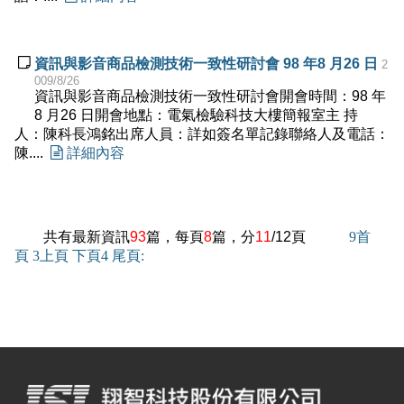

資訊與影音商品檢測技術一致性研討會 98 年8 月26 日
2
009/8/26
資訊與影音商品檢測技術一致性研討會開會時間：98 年
8 月26 日開會地點：電氣檢驗科技大樓簡報室主 持
人：陳科長鴻銘出席人員：詳如簽名單記錄聯絡人及電話：
陳....

詳細內容
共有最新資訊
93
篇，每頁
8
篇，分
11
/12頁
9
首
頁
3
上頁
下頁
4
尾頁
: