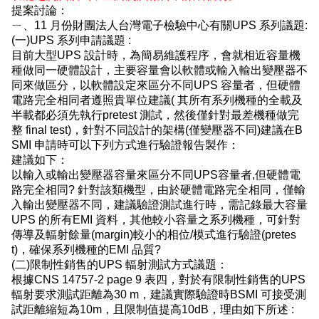
提案討論：
ㄧ、11 月份財團法人台灣電子檢驗中心有關UPS 系列議題:
(一)UPS 系列申請議題 :
目前大型UPS 設計時，為簡易維護程序，會就相近容量機
種做同一硬體設計，主要容量會以軟體或輸入輸出變壓器不
同來做區分，以軟體設定來區分不同UPS 容量者，但硬體
電路完全相同者遵照貴單位建議( 其所有系列機種的全載及
半載都必須先執行pretest 測試，然後僅針對最差機種做完
整 final test)，針對不同設計的架構(僅變壓器不同)建議在B
SMI 申請時可以下列方式進行驗證報告製作：
建議如下：
以輸入或輸出變壓器容量來區分不同UPS容量者,但硬體電
路完全相同? 針對該類機型，由於硬體電路完全相同，僅輸
入輸出變壓器不同，建議驗證測試進行時，需記錄最大容量
UPS 的所有EMI 資料，其他較小容量之系列機種，可針對
傳導及輻射餘量(margin)較小的相位/模式進行驗證(pretes
t)，確保系列機種的EMI 品質?
(二)限制性銷售的UPS 輻射測試方式議題：
根據CNS 14757-2 page 9 表四，對於有限制性銷售的UPS
輻射要求測試距離為30 m，建議實際驗證時BSMI 可接受測
試距離縮短為10m，且限制值提高10dB，理由如下所述 :