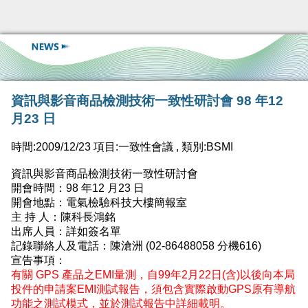
資訊與影音商品檢測技術一致性研討會 98 年12
月23 日
時間:2009/12/23 項目:一致性會議 , 類別:BSMI
資訊與影音商品檢測技術一致性研討會
開會時間：98 年12 月23 日
開會地點：電氣檢驗科技大樓簡報室
主 持 人：陳科長鴻銘
出席人員：詳如簽名單
記錄聯絡人及電話：陳滄洲 (02-86488058 分機616)
宣告事項：
有關 GPS 產品之EMI量測，自99年2月22日(含)以後向本局
投件的申請案EMI測試報告，須包含實際啟動GPS原有導航
功能之測試模式，並於測試報告中詳細載明。