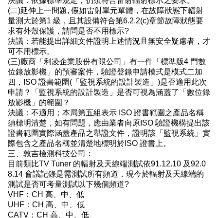
決議：依據標準規定，仍須符合雷射輻射標示之要求。
(二)延伸上一問題, 假如雷射單元單體，在故障狀態下輻射
量測大於第1 級，且其設備符合第6.2.2(c)章節故障狀態要
求有外殼保護，請問是否不用標示?
決議：若能提出詳細文件證明上述情況且無安全疑慮者，才
可不用標示。
(三)廠商「利凌企業股份有限公司」有一件「標準版4 門數
位錄放影機」的預審案件，驗證登錄申請模式是模式二加
四，ISO 證書範圍(「監視系統的設計製造」)是否適用此次
申請？「監視系統的設計製造」是否可視為涵蓋了「數位錄
放影機」的範圍？
決議：不適用；本局第五組表示 ISO 證書範圍之產品名稱
須標明清楚，如有問題，應由業者向原ISO 驗證機構提出該
證書範圍實際涵蓋產品之舉證文件，證明該「監視系統」實
際包含之產品名稱並清楚地標明於ISO 證書上。
三、敦吉檢測科技公司：
目前類比TV Tuner 的輻射及天線端測試依91.12.10 及92.0
8.14 會議記錄是需測試所有頻道，現今於輻射及天線端的
測試是否可考量測試以下幾個頻道?
VHF：CH 高、中、低
UHF：CH 高、中、低
CATV：CH 高、中、低