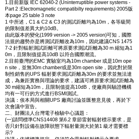
1.目前新版 IEC 62040-2 (Uninterruptible power systems -
Part 2 :Electromagnetic compatibilty requirements) 2005版
本page 25 table 3 note
1 中所述，C1 & C2 & C3 的測試距離均為10m，各等級間
的限制值差異大約10dB。
由此版本的變化(1999 version -> 2005 version)可知，國際
法規的趨勢亦是將測試距離改為10m，因此建議CNS 1475
7-2 針對輻射測試距離可將原要求測試距離為30 m 縮短為1
0m，且限制值提高10dB 以符合國際潮流。
2.目前臺灣的EMC 實驗室均為10m chamber 或是10m ope
n site，並無30m chamber或是30m open site，因此對於限
制性銷售的UPS 輻射要求測試距離為30m 的要求並無法達
成，為兼距實務與理論的要求，建議可將原要求測試距離為
30 m縮短為10m，且限制值提高10dB，使廠商與驗證機構
均有一可行的方式進行BSMI測試。
決議：俟本局與相關UPS 廠商討論並匯整意見後，再於下
次會議中宣告。
二、財團法人台灣電子檢驗中心議題：
(一)請問標準CNS14408 第6.2 章節雷射輻射標示要求，是
否只針對設備在故障狀態下輻射量測大於第1 級才需要標
示?