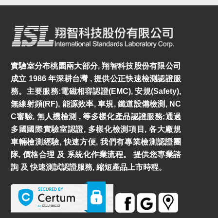
實驗室分布桃園兩大部分, 翔智科技股份有限公司
成立 1986 年深耕台灣 , 提供公正快速檢測認證服
務。主要服務:電磁相容認證(EMC), 安規(Safety),
無線射頻(RF), 能源效率, 車規, 鐵道設備檢測, NC
C審驗, 無人機檢測 , 等多樣化產品認證服務;通過
多國國際實驗室認證, 多樣化檢測項目, 各大廠規
車輛檢測經驗, 快速方便, 我們有專業檢測認證團
隊, 價格合理 及 系統化作業流程。 提供您專業諮
詢 及 快速測試認證服務, 縮短產品上市時程。