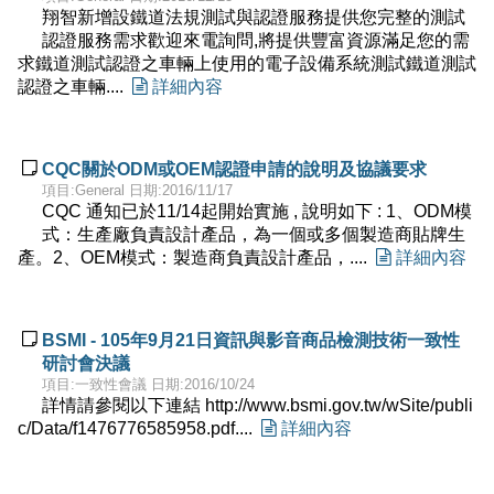
翔智新增設鐵道法規測試與認證服務提供您完整的測試
認證服務需求歡迎來電詢問,將提供豐富資源滿足您的需
求鐵道測試認證之車輛上使用的電子設備系統測試鐵道測試
認證之車輛....

詳細內容

CQC關於ODM或OEM認證申請的說明及協議要求
項目:General 日期:2016/11/17
CQC 通知已於11/14起開始實施 , 說明如下 : 1、ODM模
式：生產廠負責設計產品，為一個或多個製造商貼牌生
產。2、OEM模式：製造商負責設計產品，....

詳細內容

BSMI - 105年9月21日資訊與影音商品檢測技術一致性
研討會決議
項目:一致性會議 日期:2016/10/24
詳情請參閱以下連結 http://www.bsmi.gov.tw/wSite/publi
c/Data/f1476776585958.pdf....

詳細內容