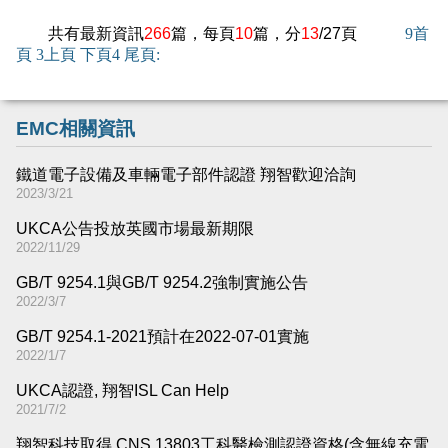
共有最新資訊
266
篇，每頁
10
篇，分
13
/27頁
9
首
頁
3
上頁
下頁
4
尾頁
:
EMC相關資訊
鐵道電子設備及車輛電子部件認證 翔智歡迎洽詢
2023/3/21
UKCA公告投放英國市場最新期限
2022/11/29
GB/T 9254.1與GB/T 9254.2強制實施公告
2022/3/7
GB/T 9254.1-2021預計在2022-07-01實施
2022/1/7
UKCA認證, 翔智ISL Can Help
2021/7/2
翔智科技取得 CNS 13803工科醫檢測認證資格(含無線充電