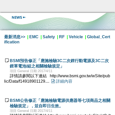
最新消息>>
|
EMC
|
Safety
|
RF
|
Vehicle
|
Global_Cert
ification

BSMI預告修正「應施檢驗3C二次鋰行動電源及3C二次
鋰單電池/組之相關檢驗規定」
項目:General 日期:2017/4/11
詳情請參閱以下連結 http://www.bsmi.gov.tw/wSite/pub
lic/Data/f14918901129....

詳細內容

BSMI公告修正「應施檢驗電源供應器等七項商品之相關
檢驗規定」，並自即日生效。
項目:General 日期:2017/4/11