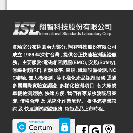
實驗室分布桃園兩大部分, 翔智科技股份有限公司
成立 1986 年深耕台灣 , 提供公正快速檢測認證服
務。主要服務:電磁相容認證(EMC), 安規(Safety),
無線射頻(RF), 能源效率, 車規, 鐵道設備檢測, NC
C審驗, 無人機檢測 , 等多樣化產品認證服務;通過
多國國際實驗室認證, 多樣化檢測項目, 各大廠規
車輛檢測經驗, 快速方便, 我們有專業檢測認證團
隊, 價格合理 及 系統化作業流程。 提供您專業諮
詢 及 快速測試認證服務, 縮短產品上市時程。