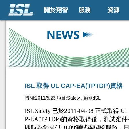
關於翔智
服務
資源
ISL 取得 UL CAP-EA(TPTDP)資格
時間:2011/5/23 項目:Safety , 類別:ISL
ISL Safety
已
於
2011-04-08
正式取得
UL
P-EA(TPTDP)
的資格取得後，
測試案件
即時為您提供
UL
的測試與認證服務，