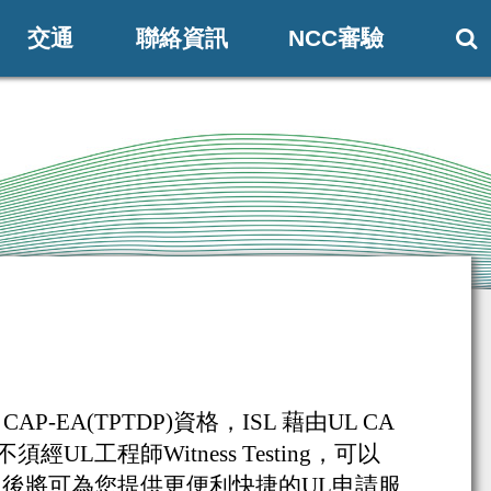
交通
聯絡資訊
NCC審驗

 CAP-EA(TPTDP)
資格
，
ISL
藉由
UL CA
不須經
UL
工程師
Witness Testing
，可以
日後將可為您提供更便利快捷的
UL
申請服