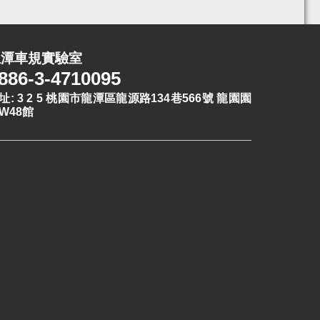
龍潭車規實驗室
886-3-4710095
址: 3 2 5 桃園市龍潭區龍源路134巷566號 龍園園
W48館