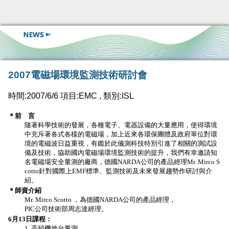
2007電磁場環境監測技術研討會
時間:2007/6/6 項目:EMC , 類別:ISL
＊前 言
隨著科學技術的發展，各種電子、電器設備的大量應用，使得環境
中充斥著各式各樣的電磁場，加上近來各環保團體及政府單位對環
境的電磁波日益重視，有鑑於此儀測科技特別引進了相關的測試設
備及技術，協助國內電磁場環境監測技術的提升，我們有幸邀請知
名電磁場安全量測的廠商，德國NARDA公司的產品經理Mr. Mirco S
cotto針對國際上EMF標準、監測技術及未來發展趨勢作研討與介
紹。
＊師資介紹
Mr. Mirco Scotto ，為德國NARDA公司的產品經理，
PIC公司技術部周志達經理。
6月13日課程：
1. 高頻機地台量測