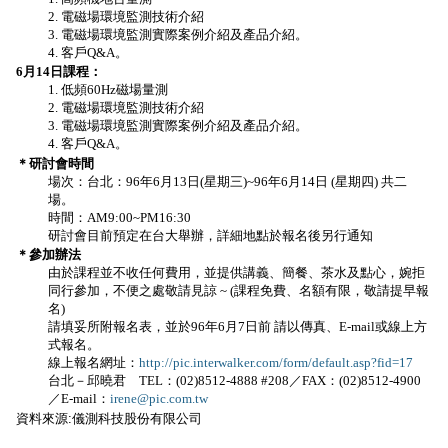
2. 電磁場環境監測技術介紹
3. 電磁場環境監測實際案例介紹及產品介紹。
4. 客戶Q&A。
6月14日課程：
1. 低頻60Hz磁場量測
2. 電磁場環境監測技術介紹
3. 電磁場環境監測實際案例介紹及產品介紹。
4. 客戶Q&A。
＊研討會時間
場次：台北：96年6月13日(星期三)~96年6月14日 (星期四) 共二
場。
時間：AM9:00~PM16:30
研討會目前預定在台大舉辦，詳細地點於報名後另行通知
＊參加辦法
由於課程並不收任何費用，並提供講義、簡餐、茶水及點心，婉拒
同行參加，不便之處敬請見諒 ~ (課程免費、名額有限，敬請提早報
名)
請填妥所附報名表，並於96年6月7日前 請以傳真、E-mail或線上方
式報名。
線上報名網址：
http://pic.interwalker.com/form/default.asp?fid=17
台北－邱曉君 TEL：(02)8512-4888 #208／FAX：(02)8512-4900
／E-mail：
irene@pic.com.tw
資料來源:儀測科技股份有限公司