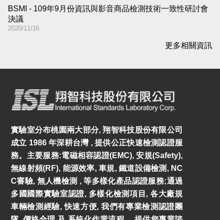
BSMI - 109年9月份資訊與影音商品檢測技術一致性研討會
決議
2020/11/16
更多相關資訊
實驗室分布桃園兩大部分, 翔智科技股份有限公司
成立 1986 年深耕台灣 , 提供公正快速檢測認證服
務。主要服務:電磁相容認證(EMC), 安規(Safety),
無線射頻(RF), 能源效率, 車規, 鐵道設備檢測, NC
C審驗, 無人機檢測 , 等多樣化產品認證服務;通過
多國國際實驗室認證, 多樣化檢測項目, 各大廠規
車輛檢測經驗, 快速方便, 我們有專業檢測認證團
隊, 價格合理 及 系統化作業流程。 提供您專業諮