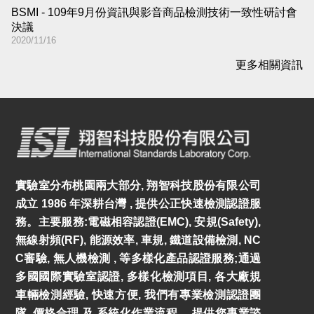
BSMI - 109年9月份資訊與影音商品檢測技術一致性研討會
決議
2020/11/16
更多相關資訊
實驗室分布桃園兩大部分, 翔智科技股份有限公司
成立 1986 年深耕台灣 , 提供公正快速檢測認證服
務。主要服務:電磁相容認證(EMC), 安規(Safety),
無線射頻(RF), 能源效率, 車規, 鐵道設備檢測, NC
C審驗, 無人機檢測 , 等多樣化產品認證服務;通過
多國國際實驗室認證, 多樣化檢測項目, 各大廠規
車輛檢測經驗, 快速方便, 我們有專業檢測認證團
隊, 價格合理 及 系統化作業流程。 提供您專業諮