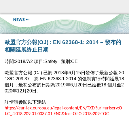
歐盟官方公報(OJ) : EN 62368-1: 2014 – 發布的
相關延展終止日期
時間:2018/7/2 項目:Safety , 類別:CE
歐盟官方公報
(OJ)
已於
2018
年
6
月
15
日發佈了最新公報
20
18/C 209 37
，將
EN 62368-1:2014
的強制實行時間
延展
18
個月，
最初公布的日期為
2019
年
6
月
20
日已延後
18
個月
至
2
020
年
12
月
20
日。
詳情請參閱以下連結
https://eur-lex.europa.eu/legal-content/EN/TXT/?uri=uriserv:O
J.C_.2018.209.01.0037.01.ENG&toc=OJ:C:2018:209:TOC