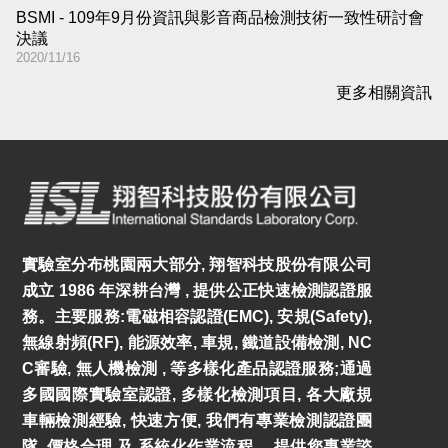
BSMI - 109年9月份資訊與影音商品檢測技術一致性研討會
決議
2020/11/16
更多相關資訊
實驗室分布桃園兩大部分, 翔智科技股份有限公司
成立 1986 年深耕台灣 , 提供公正快速檢測認證服
務。主要服務:電磁相容認證(EMC), 安規(Safety),
無線射頻(RF), 能源效率, 車規, 鐵道設備檢測, NC
C審驗, 無人機檢測 , 等多樣化產品認證服務;通過
多國國際實驗室認證, 多樣化檢測項目, 各大廠規
車輛檢測經驗, 快速方便, 我們有專業檢測認證團
隊, 價格合理 及 系統化作業流程。 提供您專業諮