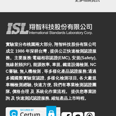
實驗室分布桃園兩大部分, 翔智科技股份有限公司
成立 1986 年深耕台灣 , 提供公正快速檢測認證服
務。主要服務:電磁相容認證(EMC), 安規(Safety),
無線射頻(RF), 能源效率, 車規, 鐵道設備檢測, NC
C審驗, 無人機檢測 , 等多樣化產品認證服務;通過
多國國際實驗室認證, 多樣化檢測項目, 各大廠規
車輛檢測經驗, 快速方便, 我們有專業檢測認證團
隊, 價格合理 及 系統化作業流程。 提供您專業諮
詢 及 快速測試認證服務, 縮短產品上市時程。