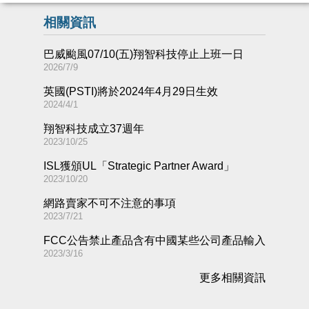
相關資訊
巴威颱風07/10(五)翔智科技停止上班一日
2026/7/9
英國(PSTI)將於2024年4月29日生效
2024/4/1
翔智科技成立37週年
2023/10/25
ISL獲頒UL「Strategic Partner Award」
2023/10/20
網路賣家不可不注意的事項
2023/7/21
FCC公告禁止產品含有中國某些公司產品輸入
2023/3/16
更多相關資訊