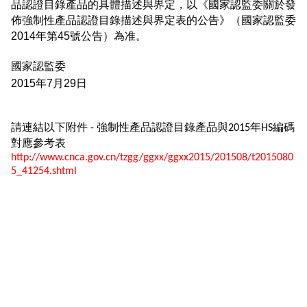
品認證目錄產品的具體描述與界定，以《國家認監委關於發
佈強制性產品認證目錄描述與界定表的公告》（國家認監委
年第
號公告）為准。
2014
45
國家認監委
年
月
日
2015
7
29
請連結以下附件
強制性產品認證目錄產品與
年
編碼
-
2015
HS
對應參考表
http://www.cnca.gov.cn/tzgg/ggxx/ggxx2015/201508/t2015080
5_41254.shtml