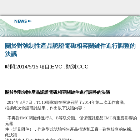
關於對強制性產品認證電磁相容關鍵件進行調整的
決議
時間:2014/5/15 項目:EMC , 類別:CCC
關於對強制性產品認證電磁相容關鍵件進行調整的決議
2014
年
3
月
7
日，
TC10
專家組在寧波召開了
2014
年第二次工作會議。
根據此次會議研討結果，作出以下決議內容
：
不再對
EMC
關鍵件進行
A
、
B
等級分類。僅保留對產品
EMC
有重要影響的
元器
件（詳見附件），作為型式試驗報告產品描述和工廠一致性核查的依據。
此決議