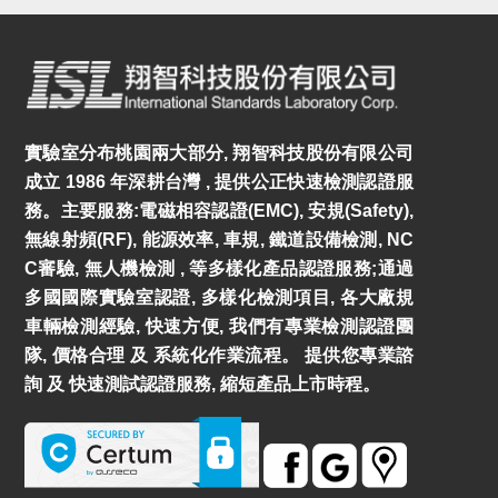
實驗室分布桃園兩大部分, 翔智科技股份有限公司
成立 1986 年深耕台灣 , 提供公正快速檢測認證服
務。主要服務:電磁相容認證(EMC), 安規(Safety),
無線射頻(RF), 能源效率, 車規, 鐵道設備檢測, NC
C審驗, 無人機檢測 , 等多樣化產品認證服務;通過
多國國際實驗室認證, 多樣化檢測項目, 各大廠規
車輛檢測經驗, 快速方便, 我們有專業檢測認證團
隊, 價格合理 及 系統化作業流程。 提供您專業諮
詢 及 快速測試認證服務, 縮短產品上市時程。