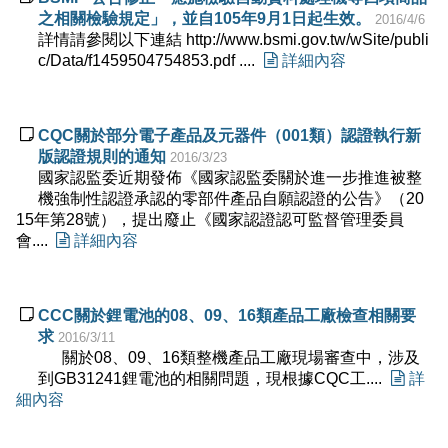
之相關檢驗規定」，並自105年9月1日起生效。
2016/4/6
詳情請參閱以下連結 http://www.bsmi.gov.tw/wSite/publi
c/Data/f1459504754853.pdf ....

詳細內容

CQC關於部分電子產品及元器件（001類）認證執行新
版認證規則的通知
2016/3/23
國家認監委近期發佈《國家認監委關於進一步推進被整
機強制性認證承認的零部件產品自願認證的公告》（20
15年第28號），提出廢止《國家認證認可監督管理委員
會....

詳細內容

CCC關於鋰電池的08、09、16類產品工廠檢查相關要
求
2016/3/11
關於08、09、16類整機產品工廠現場審查中，涉及
到GB31241鋰電池的相關問題，現根據CQC工....

詳
細內容