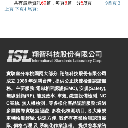
共有最新資訊
60
篇，每頁
8
篇，分
5
/8頁
9
首頁
3
上頁
下頁
4
尾頁
:
實驗室分布桃園兩大部分, 翔智科技股份有限公司
成立 1986 年深耕台灣 , 提供公正快速檢測認證服
務。主要服務:電磁相容認證(EMC), 安規(Safety),
無線射頻(RF), 能源效率, 車規, 鐵道設備檢測, NC
C審驗, 無人機檢測 , 等多樣化產品認證服務;通過
多國國際實驗室認證, 多樣化檢測項目, 各大廠規
車輛檢測經驗, 快速方便, 我們有專業檢測認證團
隊, 價格合理 及 系統化作業流程。 提供您專業諮