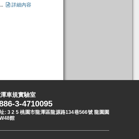
..

詳細內容
龍潭車規實驗室
886-3-4710095
址: 3 2 5 桃園市龍潭區龍源路134巷566號 龍園園
W48館