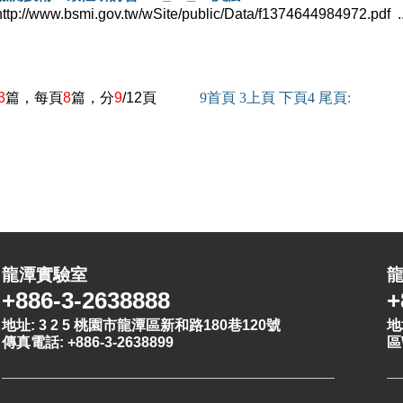
www.bsmi.gov.tw/wSite/public/Data/f1374644984972.pdf ..
3
篇，每頁
8
篇，分
9
/12頁
9
首頁
3
上頁
下頁
4
尾頁
:
龍潭實驗室
+886-3-2638888
+
地址: 3 2 5 桃園市龍潭區新和路180巷120號
地
傳真電話: +886-3-2638899
區