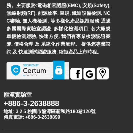
務。主要服務:電磁相容認證(EMC), 安規(Safety),
無線射頻(RF), 能源效率, 車規, 鐵道設備檢測, NC
C審驗, 無人機檢測 , 等多樣化產品認證服務;通過
多國國際實驗室認證, 多樣化檢測項目, 各大廠規
車輛檢測經驗, 快速方便, 我們有專業檢測認證團
隊, 價格合理 及 系統化作業流程。 提供您專業諮
詢 及 快速測試認證服務, 縮短產品上市時程。
龍潭實驗室
+886-3-2638888
地址: 3 2 5 桃園市龍潭區新和路180巷120號
傳真電話: +886-3-2638899